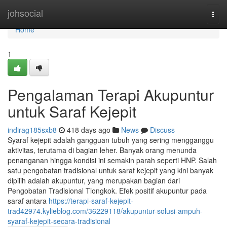
Home
johsocial
Togg
navi
Home
1
Pengalaman Terapi Akupuntur
untuk Saraf Kejepit
indirag185sxb8
418 days ago
News
Discuss
Syaraf kejepit adalah gangguan tubuh yang sering mengganggu
aktivitas, terutama di bagian leher. Banyak orang menunda
penanganan hingga kondisi ini semakin parah seperti HNP. Salah
satu pengobatan tradisional untuk saraf kejepit yang kini banyak
dipilih adalah akupuntur, yang merupakan bagian dari
Pengobatan Tradisional Tiongkok. Efek positif akupuntur pada
saraf antara
https://terapi-saraf-kejepit-
trad42974.kylieblog.com/36229118/akupuntur-solusi-ampuh-
syaraf-kejepit-secara-tradisional