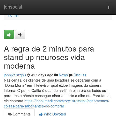
Home
johsocial
Togg
navi
Home
1
A regra de 2 minutos para
stand up neuroses vida
moderna
johnj218zgh3
417 days ago
News
Discuss
Nas cenas, os clientes de uma locadora se deparam com a
“Dona Morte” em 1 televisor qual exibe imagens da câmera
interna. O ponto Cafifa é quando a vítima olha pra os lados ou
para trás e nãeste consegue olhar a morte a olho nu. Para tanto,
ele contrata
https://tbookmark.com/story19615358/criar-memes-
coisas-para-saber-antes-de-comprar
Comments
Who Upvoted