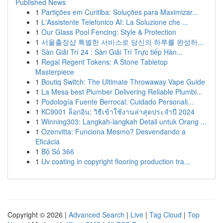
Published News
1
Partições em Curitiba: Soluções para Maximizar...
1
L'Assistente Telefonico AI: La Soluzione che ...
1
Our Glass Pool Fencing: Style & Protection
1
서울출장샵 특별한 서비스로 당신의 하루를 완성하...
1
Sàn Giải Trí 24 : Sàn Giải Trí Trực tiếp Hàn...
1
Regal Regent Tokens: A Stone Tabletop
Masterpiece
1
Boutiq Switch: The Ultimate Throwaway Vape Guide
1
La Mesa best Plumber Delivering Reliable Plumbi...
1
Podología Fuente Berrocal: Cuidado Personali...
1
KC9001 ล็อกอิน: วิธีเข้าใช้งานล่าสุดประจำปี 2024
1
Winning303: Langkah-langkah Detail untuk Orang ...
1
Ozenvitta: Funciona Mesmo? Desvendando a
Eficácia
1
Bộ Số 366
1
Uv coating in copyright flooring production tra...
Copyright © 2026 |
Advanced Search
|
Live
|
Tag Cloud
|
Top