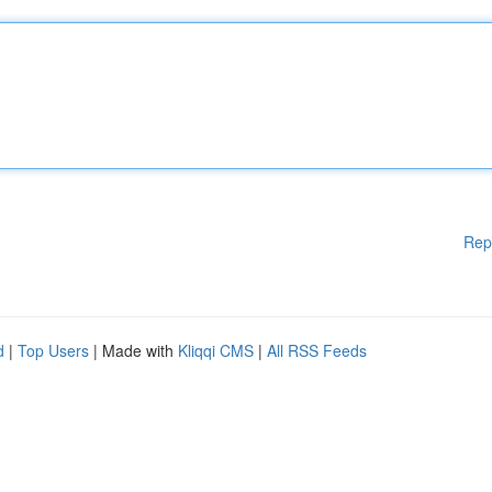
Rep
d
|
Top Users
| Made with
Kliqqi CMS
|
All RSS Feeds