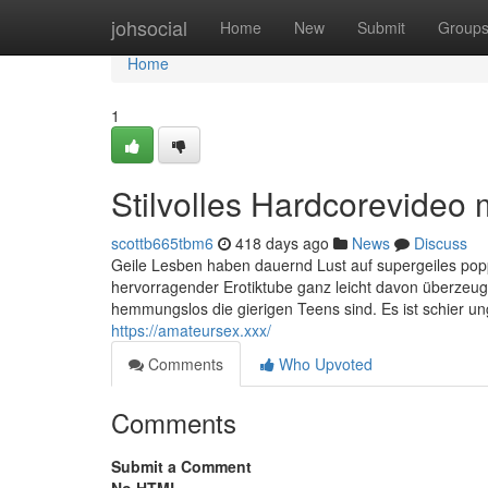
Home
johsocial
Home
New
Submit
Group
Home
1
Stilvolles Hardcorevideo 
scottb665tbm6
418 days ago
News
Discuss
Geile Lesben haben dauernd Lust auf supergeiles pop
hervorragender Erotiktube ganz leicht davon überzeug
hemmungslos die gierigen Teens sind. Es ist schier ungl
https://amateursex.xxx/
Comments
Who Upvoted
Comments
Submit a Comment