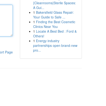
{Cleanrooms|Sterile Spaces:
A Gui...
1
Bakersfield Glass Repair:
Your Guide to Safe ...
1
Finding the Best Cosmetic
Clinics Near You
1
Locate A Best Bed : Ford &
Others!
1
Energy industry
partnerships open brand-new
pro...
ort Page