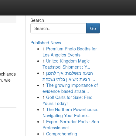
Search
Go
Published News
1
Premium Photo Booths for
Los Angeles Events
1
United Kingdom Magic
Toadstool Shipment : Y...
1
הצעה מושלמת: איך לתכנן
schlands
הצעת נישואין בלתי נשכחת ...
n, wie
1
The growing importance of
evidence-based strate...
1
Golf Carts for Sale: Find
Yours Today!
1
The Northern Powerhouse:
Navigating Your Future...
1
Expert Serrurier Paris : Son
Professionnel ...
1
Comprehending