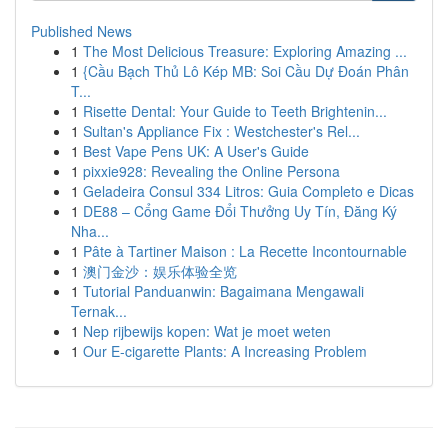
Published News
1
The Most Delicious Treasure: Exploring Amazing ...
1
{Cầu Bạch Thủ Lô Kép MB: Soi Cầu Dự Đoán Phân
T...
1
Risette Dental: Your Guide to Teeth Brightenin...
1
Sultan's Appliance Fix : Westchester's Rel...
1
Best Vape Pens UK: A User's Guide
1
pixxie928: Revealing the Online Persona
1
Geladeira Consul 334 Litros: Guia Completo e Dicas
1
DE88 – Cổng Game Đổi Thưởng Uy Tín, Đăng Ký
Nha...
1
Pâte à Tartiner Maison : La Recette Incontournable
1
澳门金沙：娱乐体验全览
1
Tutorial Panduanwin: Bagaimana Mengawali
Ternak...
1
Nep rijbewijs kopen: Wat je moet weten
1
Our E-cigarette Plants: A Increasing Problem