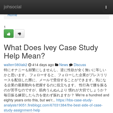
Home
johsocial
Togg
navi
Home
1
What Does Ivey Case Study
Help Mean?
walterr380iak2
414 days ago
News
Discuss
特にオナニーも頻繁にしませんし、逆に性欲が全く無いに等しい
かと思います。 フォローすると、フォローした企業がプレスリリ
ースを配信した際に、メールで受信することができます。気にな
る企業の最新動向を把握するのに役立ちます。 性行為で腰を振る
のが苦手なのですが、筋肉うんぬんより 慣れが大切でしょうか？
毎日振る練習したら力を使わず振れますか？ We're a hundred and
eighty years onto this, but we'r...
https://hbs-case-study-
analysis19051.fireblogz.com/67031384/the-best-side-of-case-
study-assignment-help