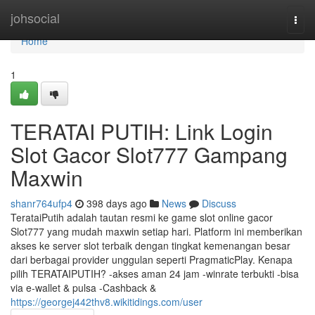
Home
johsocial
Togg
navi
Home
1
TERATAI PUTIH: Link Login
Slot Gacor Slot777 Gampang
Maxwin
shanr764ufp4
398 days ago
News
Discuss
TerataiPutih adalah tautan resmi ke game slot online gacor
Slot777 yang mudah maxwin setiap hari. Platform ini memberikan
akses ke server slot terbaik dengan tingkat kemenangan besar
dari berbagai provider unggulan seperti PragmaticPlay. Kenapa
pilih TERATAIPUTIH? -akses aman 24 jam -winrate terbukti -bisa
via e-wallet & pulsa -Cashback &
https://georgej442thv8.wikitidings.com/user