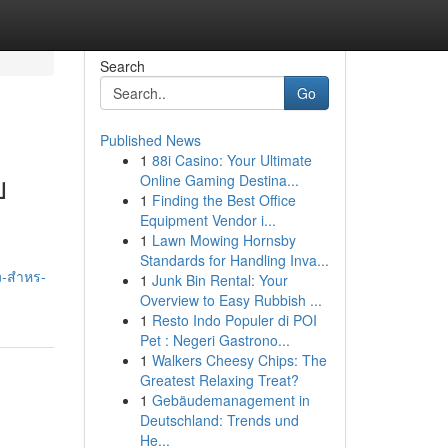
Search
Go
Published News
1
88i Casino: Your Ultimate
ย
Online Gaming Destina...
1
Finding the Best Office
Equipment Vendor i...
1
Lawn Mowing Hornsby
Standards for Handling Inva...
n-สำหร-
1
Junk Bin Rental: Your
Overview to Easy Rubbish ...
1
Resto Indo Populer di POI
Pet : Negeri Gastrono...
1
Walkers Cheesy Chips: The
Greatest Relaxing Treat?
1
Gebäudemanagement in
Deutschland: Trends und
He...