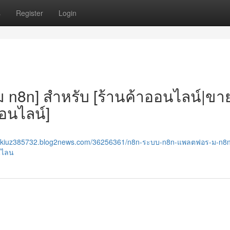
s
Register
Login
 n8n] สำหรับ [ร้านค้าออนไลน์|ขา
อนไลน์]
ynkiuz385732.blog2news.com/36256361/n8n-ระบบ-n8n-แพลตฟอร-ม-n8
นไลน