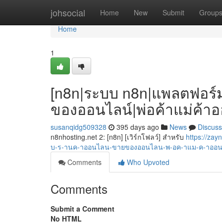
Home
johsocial
Home
New
Submit
Group
Home
1
[n8n|ระบบ n8n|แพลตฟอร์ม
ของออนไลน์|พ่อค้าแม่ค้าอ
susanqidg509328
395 days ago
News
Discuss
n8nhosting.net 2: [n8n] [เวิร์กโฟลว์] สำหรับ
https://za
บ-ร-านค-าออนไลน-ขายของออนไลน-พ-อค-าแม-ค-าออ
Comments
Who Upvoted
Comments
Submit a Comment
No HTML