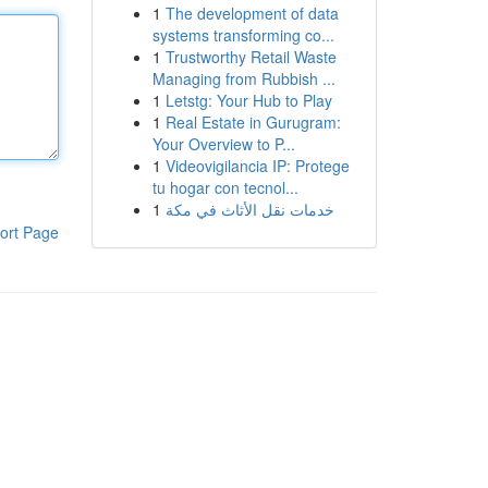
1
The development of data
systems transforming co...
1
Trustworthy Retail Waste
Managing from Rubbish ...
1
Letstg: Your Hub to Play
1
Real Estate in Gurugram:
Your Overview to P...
1
Videovigilancia IP: Protege
tu hogar con tecnol...
1
خدمات نقل الأثاث في مكة
ort Page