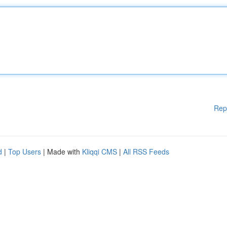
Rep
d
|
Top Users
| Made with
Kliqqi CMS
|
All RSS Feeds