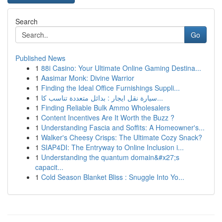
Search
Go
Published News
1
88i Casino: Your Ultimate Online Gaming Destina...
1
Aasimar Monk: Divine Warrior
1
Finding the Ideal Office Furnishings Suppli...
1
سيارة نقل ايجار : بدائل متعددة تناسب كا...
1
Finding Reliable Bulk Ammo Wholesalers
1
Content Incentives Are It Worth the Buzz ?
1
Understanding Fascia and Soffits: A Homeowner's...
1
Walker's Cheesy Crisps: The Ultimate Cozy Snack?
1
SIAP4DI: The Entryway to Online Inclusion i...
1
Understanding the quantum domain&#x27;s
capacit...
1
Cold Season Blanket Bliss : Snuggle Into Yo...