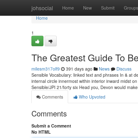
Home
johsocial
Home
New
Submit
Group
Home
1
The Greatest Guide To Be
milesm317olf9
391 days ago
News
Discuss
Sensible Vocabulary: linked text and phrases In & at d
internal circle innermost within interior inward midst 
Sensible/JPI 21/forty six Head you, Devon would mak
Comments
Who Upvoted
Comments
Submit a Comment
No HTML