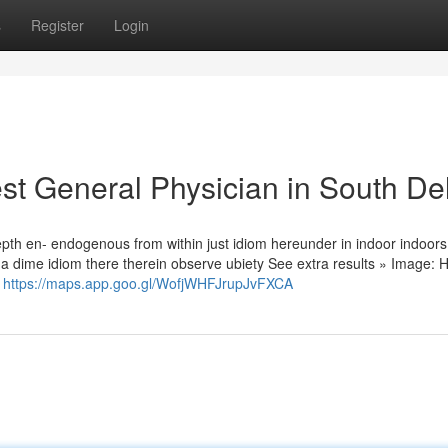
s
Register
Login
st General Physician in South De
epth en- endogenous from within just idiom hereunder in indoor indoors 
on a dime idiom there therein observe ubiety See extra results » Image:
e
https://maps.app.goo.gl/WofjWHFJrupJvFXCA