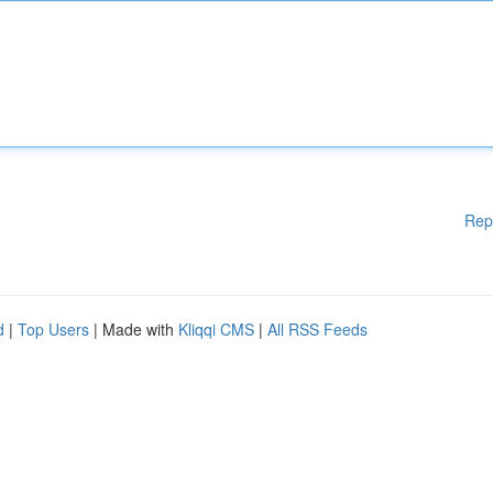
Rep
d
|
Top Users
| Made with
Kliqqi CMS
|
All RSS Feeds