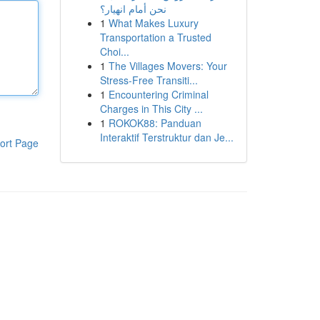
نحن أمام انهيار؟
1
What Makes Luxury
Transportation a Trusted
Choi...
1
The Villages Movers: Your
Stress-Free Transiti...
1
Encountering Criminal
Charges in This City ...
1
ROKOK88: Panduan
Interaktif Terstruktur dan Je...
ort Page