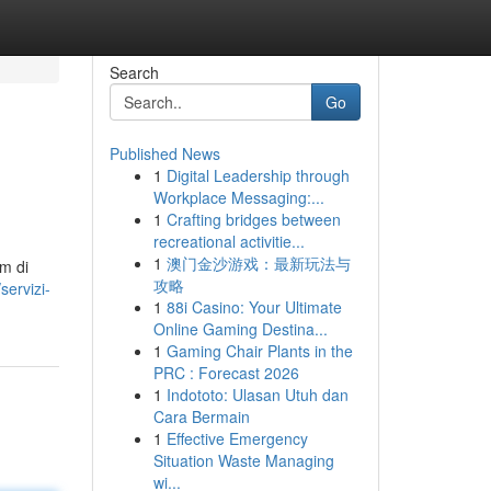
Search
Go
Published News
1
Digital Leadership through
Workplace Messaging:...
1
Crafting bridges between
recreational activitie...
1
澳门金沙游戏：最新玩法与
am di
攻略
ervizi-
1
88i Casino: Your Ultimate
Online Gaming Destina...
1
Gaming Chair Plants in the
PRC : Forecast 2026
1
Indototo: Ulasan Utuh dan
Cara Bermain
1
Effective Emergency
Situation Waste Managing
wi...