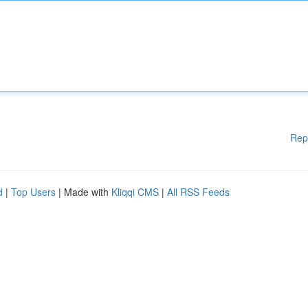
Rep
d
|
Top Users
| Made with
Kliqqi CMS
|
All RSS Feeds