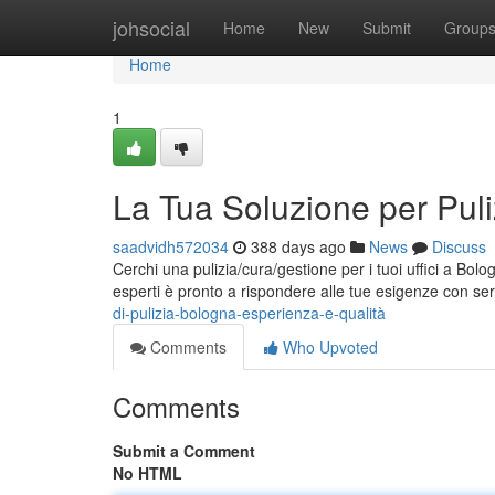
Home
johsocial
Home
New
Submit
Group
Home
1
La Tua Soluzione per Puli
saadvidh572034
388 days ago
News
Discuss
Cerchi una pulizia/cura/gestione per i tuoi uffici a Bol
esperti è pronto a rispondere alle tue esigenze con serv
di-pulizia-bologna-esperienza-e-qualità
Comments
Who Upvoted
Comments
Submit a Comment
No HTML