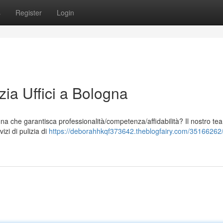
s
Register
Login
zia Uffici a Bologna
ogna che garantisca professionalità/competenza/affidabilità? Il nostro te
izi di pulizia di
https://deborahhkqf373642.theblogfairy.com/35166262/s