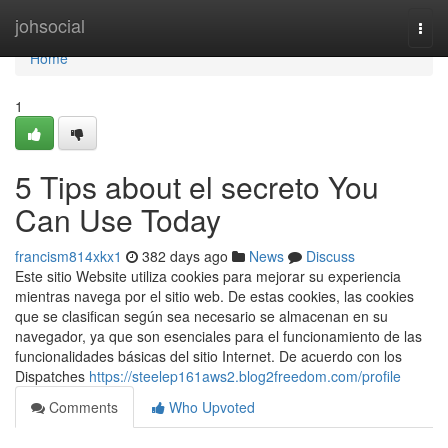
Home
johsocial
Togg
navi
Home
1
5 Tips about el secreto You
Can Use Today
francism814xkx1
382 days ago
News
Discuss
Este sitio Website utiliza cookies para mejorar su experiencia
mientras navega por el sitio web. De estas cookies, las cookies
que se clasifican según sea necesario se almacenan en su
navegador, ya que son esenciales para el funcionamiento de las
funcionalidades básicas del sitio Internet. De acuerdo con los
Dispatches
https://steelep161aws2.blog2freedom.com/profile
Comments
Who Upvoted