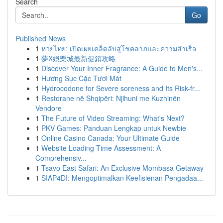
Search
Go
Published News
1
หวยไทย: เปิดเผยเคล็ดลับสู่โชคลาภและความสำเร็จ
1
夢X娛樂城最新促銷攻略
1
Discover Your Inner Fragrance: A Guide to Men's...
1
Hương Sục Cặc Tươi Mát
1
Hydrocodone for Severe soreness and Its Risk-fr...
1
Restorane në Shqipëri: Njihuni me Kuzhinën
Vendore
1
The Future of Video Streaming: What's Next?
1
PKV Games: Panduan Lengkap untuk Newbie
1
Online Casino Canada: Your Ultimate Guide
1
Website Loading Time Assessment: A
Comprehensiv...
1
Tsavo East Safari: An Exclusive Mombasa Getaway
1
SIAP4DI: Mengoptimalkan Keefisienan Pengadaa...