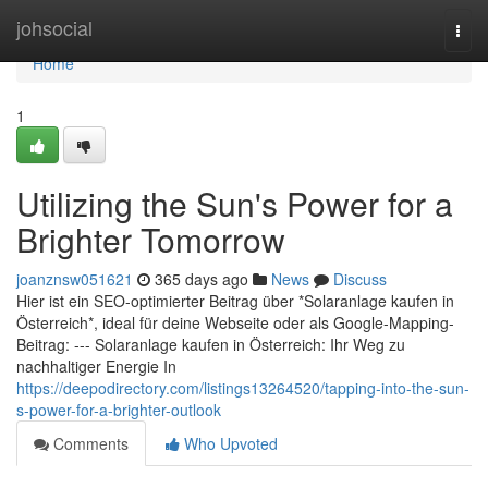
Home
johsocial
Togg
navi
Home
1
Utilizing the Sun's Power for a
Brighter Tomorrow
joanznsw051621
365 days ago
News
Discuss
Hier ist ein SEO-optimierter Beitrag über *Solaranlage kaufen in
Österreich*, ideal für deine Webseite oder als Google-Mapping-
Beitrag: --- Solaranlage kaufen in Österreich: Ihr Weg zu
nachhaltiger Energie In
https://deepodirectory.com/listings13264520/tapping-into-the-sun-
s-power-for-a-brighter-outlook
Comments
Who Upvoted