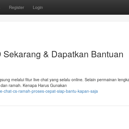
s
Register
Login
9 Sekarang & Dapatkan Bantuan
ung melalui fitur live chat yang selalu online. Selain permainan lengk
t dan ramah. Kenapa Harus Gunakan
ve-chat-cs-ramah-proses-cepat-siap-bantu-kapan-saja