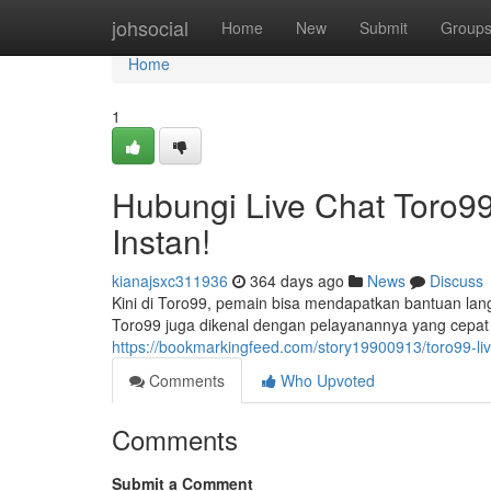
Home
johsocial
Home
New
Submit
Group
Home
1
Hubungi Live Chat Toro9
Instan!
kianajsxc311936
364 days ago
News
Discuss
Kini di Toro99, pemain bisa mendapatkan bantuan langs
Toro99 juga dikenal dengan pelayanannya yang cepa
https://bookmarkingfeed.com/story19900913/toro99-li
Comments
Who Upvoted
Comments
Submit a Comment