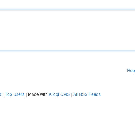
Rep
d
|
Top Users
| Made with
Kliqqi CMS
|
All RSS Feeds