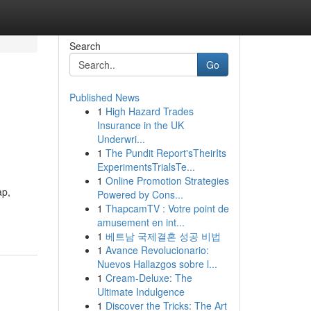
Search
Go
Published News
1
High Hazard Trades
Insurance in the UK
Underwri...
1
The Pundit Report'sTheirIts
ExperimentsTrialsTe...
1
Online Promotion Strategies
ap,
Powered by Cons...
1
ThapcamTV : Votre point de
amusement en int...
1
베트남 국제결혼 성공 비법
1
Avance Revolucionario:
Nuevos Hallazgos sobre l...
1
Cream-Deluxe: The
Ultimate Indulgence
1
Discover the Tricks: The Art