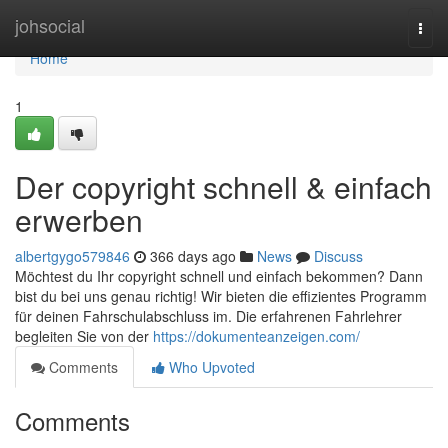
Home
johsocial
Togg
navi
Home
1
Der copyright schnell & einfach
erwerben
albertgygo579846
366 days ago
News
Discuss
Möchtest du Ihr copyright schnell und einfach bekommen? Dann
bist du bei uns genau richtig! Wir bieten die effizientes Programm
für deinen Fahrschulabschluss im. Die erfahrenen Fahrlehrer
begleiten Sie von der
https://dokumenteanzeigen.com/
Comments
Who Upvoted
Comments