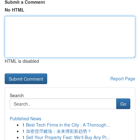
Submit a Comment
No HTML
HTML is disabled
Report Page
Search
Go
Published News
1
Best Tech Firms in the City : A Thorough...
1
加密货币赌场：未来博彩新趋势？
1
Sell Your Property Fast: We'll Buy Any Pr...