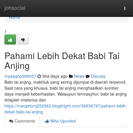
Home
johsocial
Togg
navi
Home
1
Pahami Lebih Dekat Babi Tai
Anjing
myaaqnp599037
364 days ago
News
Discuss
Babi tai anjing, makhluk yang sering dijumpai di daerah terpencil.
Saat cara yang khusus, babi tai anjing menghasilkan sumber
daya menjadi keberhasilan. Walaupun termasyhur, babi tai anjing
tetaplah misterius dan
https://margietznj252563.blogitright.com/36836797/pahami-lebih-
dekat-babi-tai-anjing
Comments
Who Upvoted