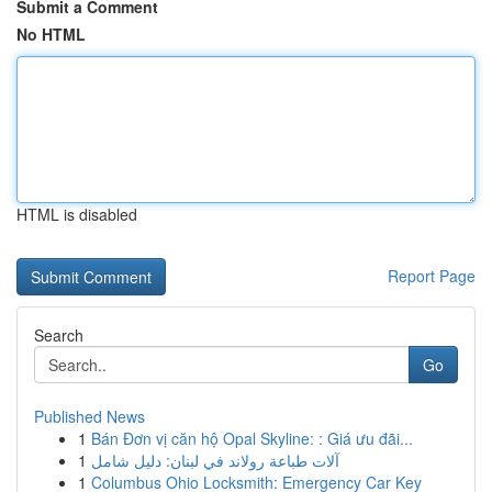
Submit a Comment
No HTML
HTML is disabled
Report Page
Search
Go
Published News
1
Bán Đơn vị căn hộ Opal Skyline: : Giá ưu đãi...
1
آلات طباعة رولاند في لبنان: دليل شامل
1
Columbus Ohio Locksmith: Emergency Car Key