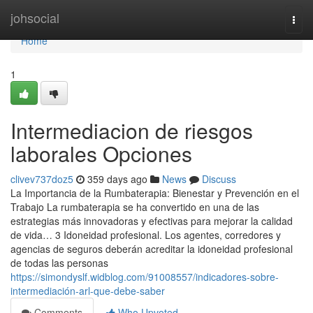
Home
johsocial
Togg
navi
Home
1
Intermediacion de riesgos
laborales Opciones
clivev737doz5
359 days ago
News
Discuss
La Importancia de la Rumbaterapia: Bienestar y Prevención en el
Trabajo La rumbaterapia se ha convertido en una de las
estrategias más innovadoras y efectivas para mejorar la calidad
de vida… 3 Idoneidad profesional. Los agentes, corredores y
agencias de seguros deberán acreditar la idoneidad profesional
de todas las personas
https://simondyslf.widblog.com/91008557/indicadores-sobre-
intermediación-arl-que-debe-saber
Comments
Who Upvoted