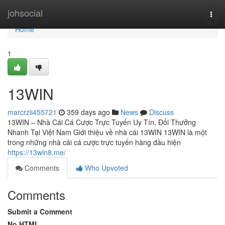
Home
johsocial
Togg
navi
Home
1
13WIN
marcrzii455721
359 days ago
News
Discuss
13WIN – Nhà Cái Cá Cược Trực Tuyến Uy Tín, Đổi Thưởng
Nhanh Tại Việt Nam Giới thiệu về nhà cái 13WIN 13WIN là một
trong những nhà cái cá cược trực tuyến hàng đầu hiện
https://13win8.me/
Comments
Who Upvoted
Comments
Submit a Comment
No HTML