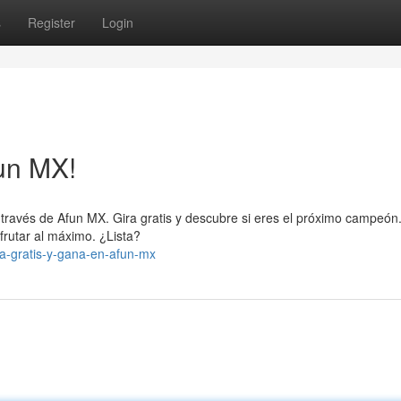
s
Register
Login
fun MX!
través de Afun MX. Gira gratis y descubre si eres el próximo campeón
frutar al máximo. ¿Lista?
ra-gratis-y-gana-en-afun-mx