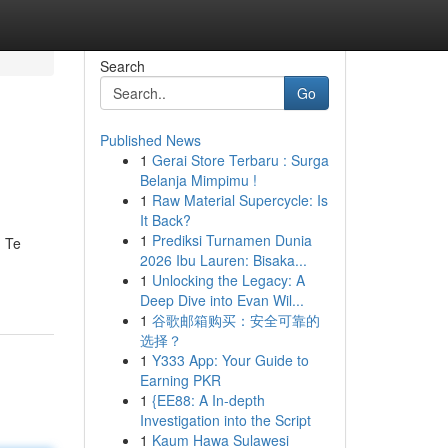
Search
Go
Published News
1
Gerai Store Terbaru : Surga
Belanja Mimpimu !
1
Raw Material Supercycle: Is
It Back?
1
Prediksi Turnamen Dunia
. Te
2026 Ibu Lauren: Bisaka...
1
Unlocking the Legacy: A
Deep Dive into Evan Wil...
1
谷歌邮箱购买：安全可靠的
选择？
1
Y333 App: Your Guide to
Earning PKR
1
{EE88: A In-depth
Investigation into the Script
1
Kaum Hawa Sulawesi