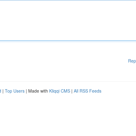
Rep
d
|
Top Users
| Made with
Kliqqi CMS
|
All RSS Feeds