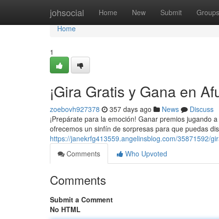
Home
johsocial
Home
New
Submit
Group
Home
1
¡Gira Gratis y Gana en A
zoebovh927378
357 days ago
News
Discuss
¡Prepárate para la emoción! Ganar premios jugando a 
ofrecemos un sinfín de sorpresas para que puedas dis
https://janekrfg413559.angelinsblog.com/35871592/gi
Comments
Who Upvoted
Comments
Submit a Comment
No HTML