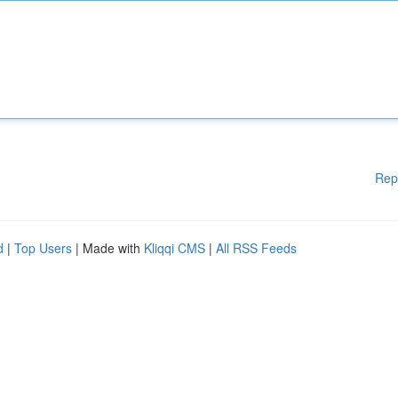
Rep
d
|
Top Users
| Made with
Kliqqi CMS
|
All RSS Feeds