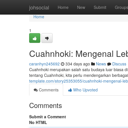
Home
johsocial
Home
New
Submit
Group
Home
1
Cuahnhoki: Mengenal L
caranhyn245692
334 days ago
News
Discuss
Cuahnhoki merupakan salah satu budaya luar biasa di 
tentang Cuahnhoki, kita perlu mendengarkan berbagai
template.com/story25353055/cuahnhoki-mengenal-le
Comments
Who Upvoted
Comments
Submit a Comment
No HTML