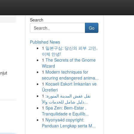
Search
Go
Published News
1
일본구심: 당신의 피부 고민,
이제 안녕!
1
The Secrets of the Gnome
Wizard
1
Modern techniques for
njut
securing endangered anima...
1
Kocaeli Eskort İmkanları ve
Ücretleri
1
نقل عفش المدينة المنورة:
دليل شامل للخدمات والأ...
1
Spa Zen: Bem-Estar ,
Tranquilidade e Equilíb...
1
Nyonya4d copyright:
Panduan Lengkap serta M...