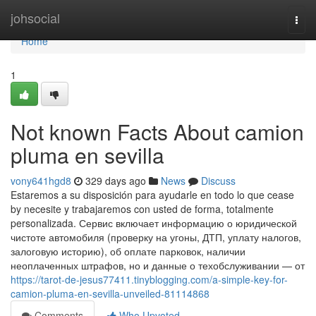
Home
johsocial
Togg
navi
Home
1
Not known Facts About camion
pluma en sevilla
vony641hgd8
329 days ago
News
Discuss
Estaremos a su disposición para ayudarle en todo lo que cease
by necesite y trabajaremos con usted de forma, totalmente
personalizada. Сервис включает информацию о юридической
чистоте автомобиля (проверку на угоны, ДТП, уплату налогов,
залоговую историю), об оплате парковок, наличии
неоплаченных штрафов, но и данные о техобслуживании — от
https://tarot-de-jesus77411.tinyblogging.com/a-simple-key-for-
camion-pluma-en-sevilla-unveiled-81114868
Comments
Who Upvoted