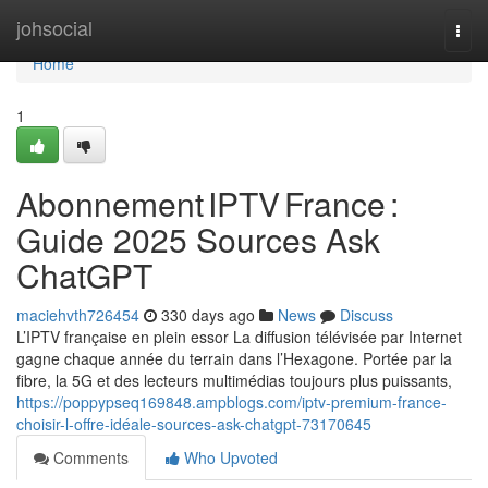
Home
johsocial
Togg
navi
Home
1
Abonnement IPTV France :
Guide 2025 Sources Ask
ChatGPT
maciehvth726454
330 days ago
News
Discuss
L’IPTV française en plein essor La diffusion télévisée par Internet
gagne chaque année du terrain dans l’Hexagone. Portée par la
fibre, la 5G et des lecteurs multimédias toujours plus puissants,
https://poppypseq169848.ampblogs.com/iptv-premium-france-
choisir-l-offre-idéale-sources-ask-chatgpt-73170645
Comments
Who Upvoted