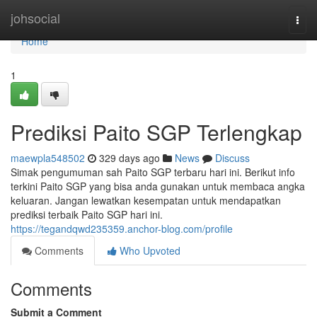
Home
johsocial
Togg
navi
Home
1
Prediksi Paito SGP Terlengkap
maewpla548502
329 days ago
News
Discuss
Simak pengumuman sah Paito SGP terbaru hari ini. Berikut info
terkini Paito SGP yang bisa anda gunakan untuk membaca angka
keluaran. Jangan lewatkan kesempatan untuk mendapatkan
prediksi terbaik Paito SGP hari ini.
https://tegandqwd235359.anchor-blog.com/profile
Comments
Who Upvoted
Comments
Submit a Comment