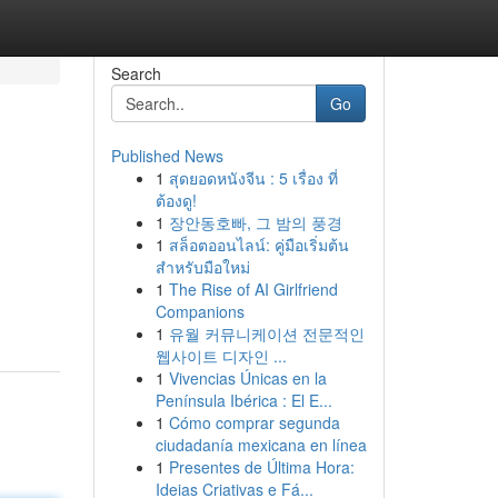
Search
Go
Published News
1
สุดยอดหนังจีน : 5 เรื่อง ที่
ต้องดู!
1
장안동호빠, 그 밤의 풍경
1
สล็อตออนไลน์: คู่มือเริ่มต้น
สำหรับมือใหม่
1
The Rise of AI Girlfriend
Companions
1
유월 커뮤니케이션 전문적인
웹사이트 디자인 ...
1
Vivencias Únicas en la
Península Ibérica : El E...
1
Cómo comprar segunda
ciudadanía mexicana en línea
1
Presentes de Última Hora:
Ideias Criativas e Fá...