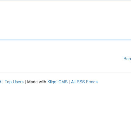
Rep
d
|
Top Users
| Made with
Kliqqi CMS
|
All RSS Feeds