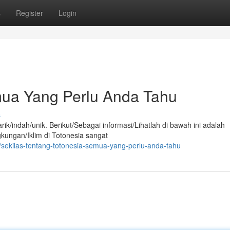
s
Register
Login
ua Yang Perlu Anda Tahu
s
/indah/unik. Berikut/Sebagai informasi/Lihatlah di bawah ini adalah
kungan/Iklim di Totonesia sangat
sekilas-tentang-totonesia-semua-yang-perlu-anda-tahu