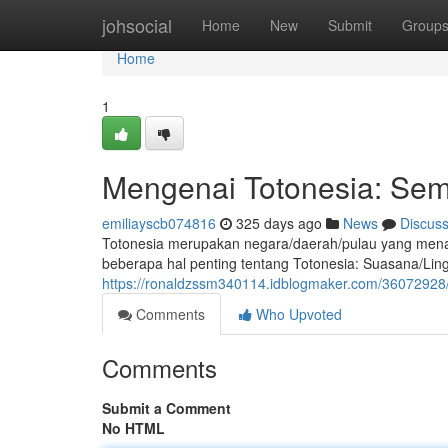
Home
johsocial
Home
New
Submit
Group
Home
1
Mengenai Totonesia: Sem
emiliayscb074816
325 days ago
News
Discus
Totonesia merupakan negara/daerah/pulau yang menarik
beberapa hal penting tentang Totonesia: Suasana/Ling
https://ronaldzssm340114.idblogmaker.com/36072928/
Comments
Who Upvoted
Comments
Submit a Comment
No HTML