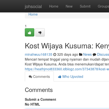
Home
johsocial
Home
New
Submit
Group
Home
1
Kost Wijaya Kusuma: Ken
minahwuu168135
325 days ago
News
Discuss
Mencari tempat tinggal yang nyaman dan mudah dijangk
Kost Wijaya Kusuma, Anda bisa menemukan/dapat temu
https://heathjmoi833360.idblogz.com/37343878/kost-
Comments
Who Upvoted
Comments
Submit a Comment
No HTML