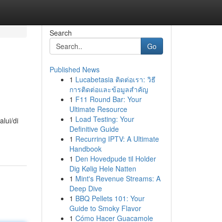
Search
Go
Published News
1
Lucabetasia ติดต่อเรา: วิธี
การติดต่อและข้อมูลสำคัญ
1
F11 Round Bar: Your
Ultimate Resource
1
Load Testing: Your
lui/di
Definitive Guide
1
Recurring IPTV: A Ultimate
Handbook
1
Den Hovedpude til Holder
Dig Kølig Hele Natten
1
Mint's Revenue Streams: A
Deep Dive
1
BBQ Pellets 101: Your
Guide to Smoky Flavor
1
Cómo Hacer Guacamole