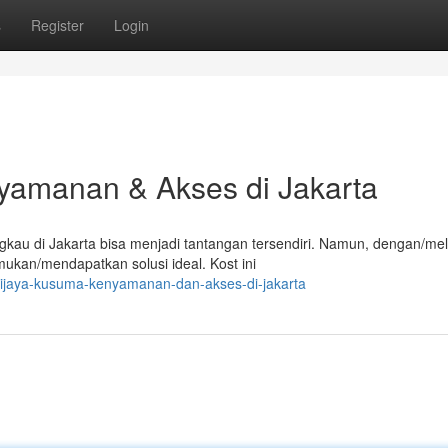
s
Register
Login
yamanan & Akses di Jakarta
au di Jakarta bisa menjadi tantangan tersendiri. Namun, dengan/mela
kan/mendapatkan solusi ideal. Kost ini
wijaya-kusuma-kenyamanan-dan-akses-di-jakarta