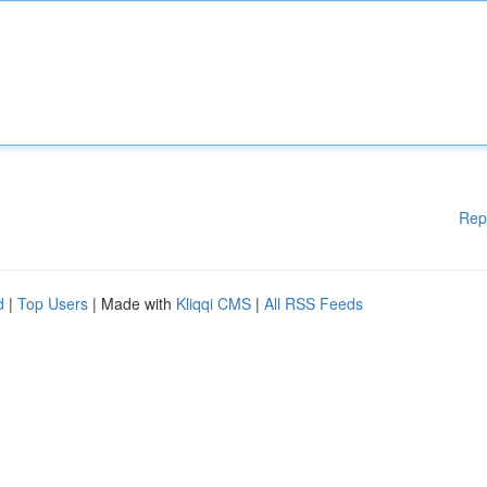
Rep
d
|
Top Users
| Made with
Kliqqi CMS
|
All RSS Feeds