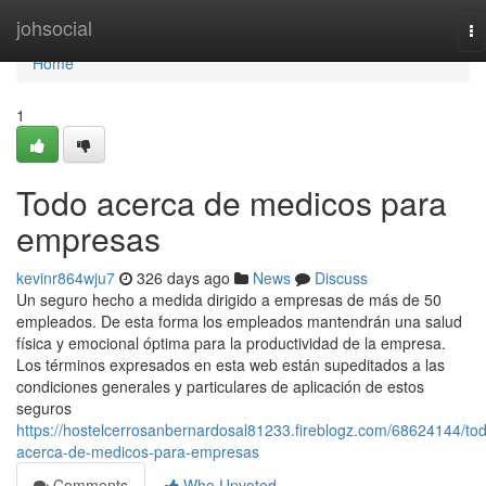
Home
johsocial
To
na
Home
1
Todo acerca de medicos para
empresas
kevinr864wju7
326 days ago
News
Discuss
Un seguro hecho a medida dirigido a empresas de más de 50
empleados. De esta forma los empleados mantendrán una salud
física y emocional óptima para la productividad de la empresa.
Los términos expresados en esta web están supeditados a las
condiciones generales y particulares de aplicación de estos
seguros
https://hostelcerrosanbernardosal81233.fireblogz.com/68624144/to
acerca-de-medicos-para-empresas
Comments
Who Upvoted