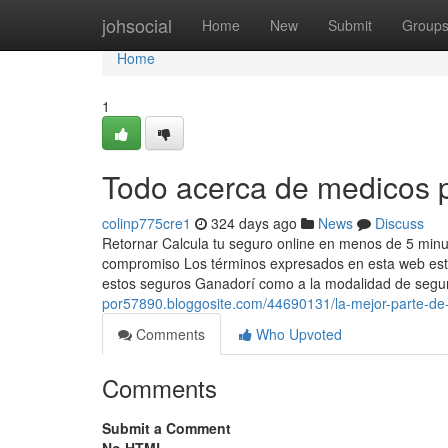
Home
johsocial
Home
New
Submit
Group
Home
1
Todo acerca de medicos 
colinp775cre1
324 days ago
News
Discuss
Retornar Calcula tu seguro online en menos de 5 minut
compromiso Los términos expresados en esta web están
estos seguros Ganadorí como a la modalidad de segu
por57890.bloggosite.com/44690131/la-mejor-parte-d
Comments
Who Upvoted
Comments
Submit a Comment