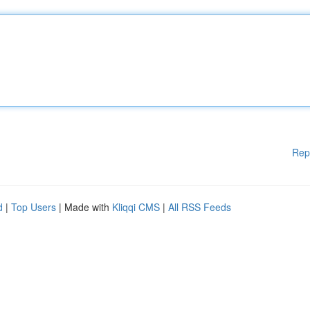
Rep
d
|
Top Users
| Made with
Kliqqi CMS
|
All RSS Feeds