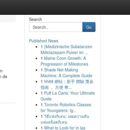
Search
Go
Published News
1
{Medizinische Substanzen
Mdiclazepam-Pulver im ...
1
Maine Coon Growth: A
Progression of Milestones
1
Shade Net Making
in
Machine: A Complete Guide
n de
1
hh88 網站：新手 體驗 獎金
指南 ， 方便 奪...
1
Puff La Carts: Your Ultimate
Guide
1
Toronto Robotics Classes
for Youngsters: Ig...
1
วิธีแห่งกิเลน: เผยความลับ
แห่งสล็อตกิเลน
1
What to Look for in las