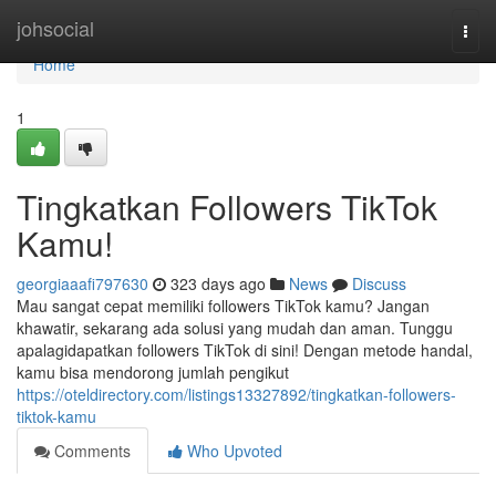
Home
johsocial
Togg
navi
Home
1
Tingkatkan Followers TikTok
Kamu!
georgiaaafi797630
323 days ago
News
Discuss
Mau sangat cepat memiliki followers TikTok kamu? Jangan
khawatir, sekarang ada solusi yang mudah dan aman. Tunggu
apalagidapatkan followers TikTok di sini! Dengan metode handal,
kamu bisa mendorong jumlah pengikut
https://oteldirectory.com/listings13327892/tingkatkan-followers-
tiktok-kamu
Comments
Who Upvoted