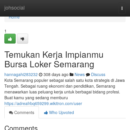
Home
johsocial
Togg
navi
Home
1
Temukan Kerja Impianmu
Bursa Loker Semarang
hannagahi283232
308 days ago
News
Discuss
Kota Semarang populer sebagai salah satu kota strategis di Jawa
Tengah. Sebagai ruang ekonomi dan pendidikan, Semarang
menawarkan luas peluang kerja untuk berbagai bidang profesi.
Buat kamu yang sedang memburu
https://adreafrbq659299.wikitron.com/user
Comments
Who Upvoted
Comments