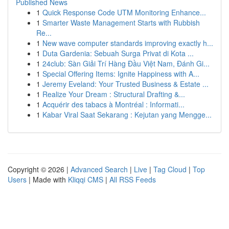
Published News
1
Quick Response Code UTM Monitoring Enhance...
1
Smarter Waste Management Starts with Rubbish
Re...
1
New wave computer standards improving exactly h...
1
Duta Gardenia: Sebuah Surga Privat di Kota ...
1
24club: Sàn Giải Trí Hàng Đầu Việt Nam, Đánh Gi...
1
Special Offering Items: Ignite Happiness with A...
1
Jeremy Eveland: Your Trusted Business & Estate ...
1
Realize Your Dream : Structural Drafting &...
1
Acquérir des tabacs à Montréal : Informati...
1
Kabar Viral Saat Sekarang : Kejutan yang Mengge...
Copyright © 2026 |
Advanced Search
|
Live
|
Tag Cloud
|
Top
Users
| Made with
Kliqqi CMS
|
All RSS Feeds