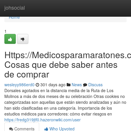
Home
johsocial
Home
1
Https://Medicosparamaratones.c
Cosas que debe saber antes
de comprar
wesleyy986erd0
301 days ago
News
Discuss
Dorsales agotados en la distancia media de la Ruta de Los
Molinos a más de dos meses de su celebración Otras cookies no
categorizadas son aquellas que están siendo analizadas y aún no
han sido clasificadas en una categoría. Importancia de los
estudios médicos para corredores: cómo evitar riesgos en
https://fredg319jtf0.hazeronwiki.com/user
Comments
Who Upvoted