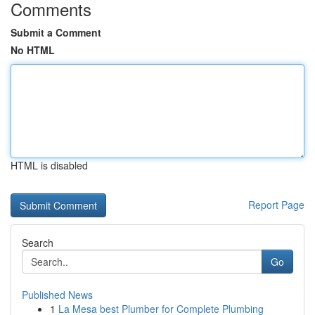
Comments
Submit a Comment
No HTML
HTML is disabled
Report Page
Search
Go
Published News
1
La Mesa best Plumber for Complete Plumbing