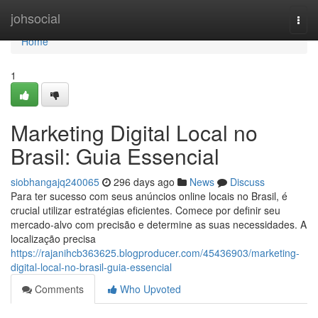
Home
johsocial
Togg
navi
Home
1
Marketing Digital Local no
Brasil: Guia Essencial
siobhangajq240065
296 days ago
News
Discuss
Para ter sucesso com seus anúncios online locais no Brasil, é
crucial utilizar estratégias eficientes. Comece por definir seu
mercado-alvo com precisão e determine as suas necessidades. A
localização precisa
https://rajanihcb363625.blogproducer.com/45436903/marketing-
digital-local-no-brasil-guia-essencial
Comments
Who Upvoted