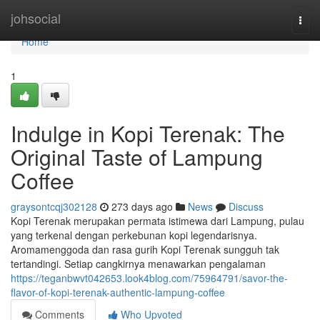
Home
johsocial
Togg
navi
Home
1
Indulge in Kopi Terenak: The
Original Taste of Lampung
Coffee
graysontcqj302128
273 days ago
News
Discuss
Kopi Terenak merupakan permata istimewa dari Lampung, pulau
yang terkenal dengan perkebunan kopi legendarisnya.
Aromamenggoda dan rasa gurih Kopi Terenak sungguh tak
tertandingi. Setiap cangkirnya menawarkan pengalaman
https://teganbwvt042653.look4blog.com/75964791/savor-the-
flavor-of-kopi-terenak-authentic-lampung-coffee
Comments
Who Upvoted