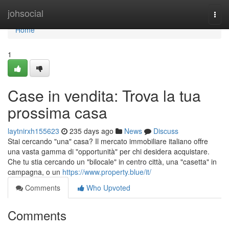
Home
johsocial
Togg
navi
Home
1
Case in vendita: Trova la tua
prossima casa
laytnirxh155623
235 days ago
News
Discuss
Stai cercando "una" casa? Il mercato immobiliare italiano offre
una vasta gamma di "opportunità" per chi desidera acquistare.
Che tu stia cercando un "bilocale" in centro città, una "casetta" in
campagna, o un
https://www.property.blue/it/
Comments
Who Upvoted
Comments