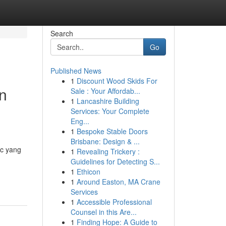
Search
Go
Published News
1
Discount Wood Skids For
n
Sale : Your Affordab...
1
Lancashire Building
Services: Your Complete
Eng...
1
Bespoke Stable Doors
Brisbane: Design & ...
ic yang
1
Revealing Trickery :
Guidelines for Detecting S...
1
Ethicon
1
Around Easton, MA Crane
Services
1
Accessible Professional
Counsel in this Are...
1
Finding Hope: A Guide to