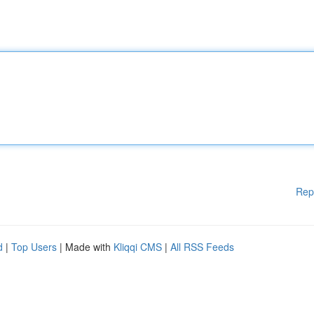
Rep
d
|
Top Users
| Made with
Kliqqi CMS
|
All RSS Feeds