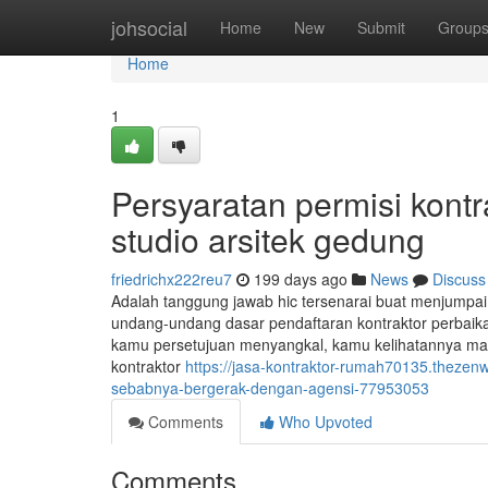
Home
johsocial
Home
New
Submit
Group
Home
1
Persyaratan permisi kont
studio arsitek gedung
friedrichx222reu7
199 days ago
News
Discuss
Adalah tanggung jawab hic tersenarai buat menjumpai
undang-undang dasar pendaftaran kontraktor perbaikan 
kamu persetujuan menyangkal, kamu kelihatannya ma
kontraktor
https://jasa-kontraktor-rumah70135.thez
sebabnya-bergerak-dengan-agensi-77953053
Comments
Who Upvoted
Comments