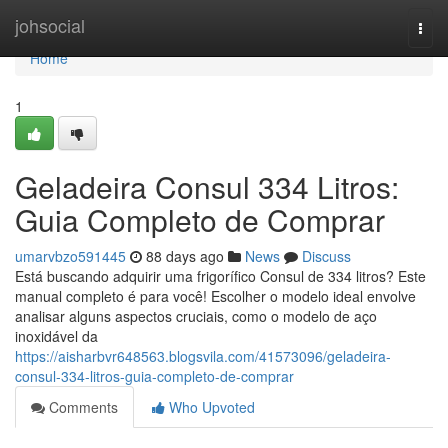
Home
johsocial
Togg
navi
Home
1
Geladeira Consul 334 Litros:
Guia Completo de Comprar
umarvbzo591445
88 days ago
News
Discuss
Está buscando adquirir uma frigorífico Consul de 334 litros? Este
manual completo é para você! Escolher o modelo ideal envolve
analisar alguns aspectos cruciais, como o modelo de aço
inoxidável da
https://aisharbvr648563.blogsvila.com/41573096/geladeira-
consul-334-litros-guia-completo-de-comprar
Comments
Who Upvoted