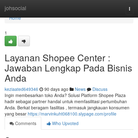
Home
johsocial
Togg
navi
Home
1
Layanan Shopee Center :
Jawaban Lengkap Pada Bisnis
Anda
keziaated649346
90 days ago
News
Discuss
Ingin membesarkan toko Anda? Solusi Platform Shopee Plaza
hadir sebagai partner handal untuk memfasilitasi pertumbuhan
Anda. Berkat beragam fasilitas , termasuk jangkauan konsumen
yang besar
https://marvinkuht068100.slypage.com/profile
Comments
Who Upvoted