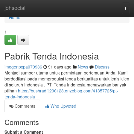
Home
johsocial
Togg
navi
Home
1
Pabrik Tenda Indonesia
imogenpxpa079936
91 days ago
News
Discuss
Menjadi sumber utama untuk permintaan pertemuan Anda, Kami
berdedikasi pada memproduksi tenda berkualitas untuk jenis klien
di seluruh Indonesia . PT. Tenda Indonesia menawarkan banyak
pilihan
https://bushradfjj296128.onzeblog.com/41357725/pt-
tenda-indonesia
Comments
Who Upvoted
Comments
Submit a Comment