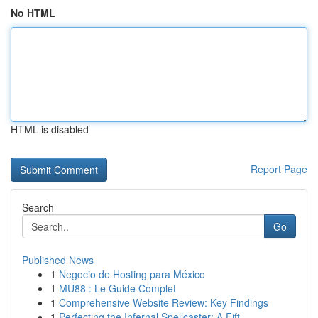
No HTML
HTML is disabled
Report Page
Search
Go
Published News
1
Negocio de Hosting para México
1
MU88 : Le Guide Complet
1
Comprehensive Website Review: Key Findings
1
Perfecting the Infernal Spellcaster: A Fift...