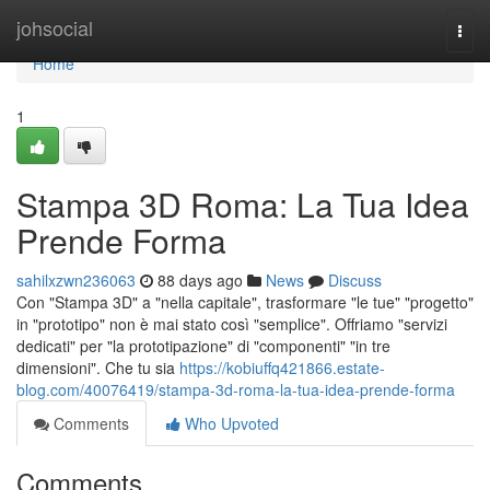
Home
johsocial
Togg
navi
Home
1
Stampa 3D Roma: La Tua Idea
Prende Forma
sahilxzwn236063
88 days ago
News
Discuss
Con "Stampa 3D" a "nella capitale", trasformare "le tue" "progetto"
in "prototipo" non è mai stato così "semplice". Offriamo "servizi
dedicati" per "la prototipazione" di "componenti" "in tre
dimensioni". Che tu sia
https://kobiuffq421866.estate-
blog.com/40076419/stampa-3d-roma-la-tua-idea-prende-forma
Comments
Who Upvoted
Comments