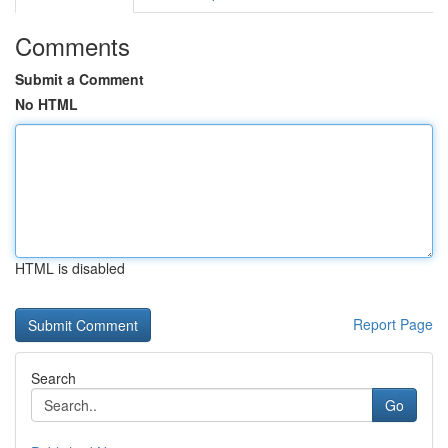
Comments
Submit a Comment
No HTML
HTML is disabled
Report Page
Search
Go