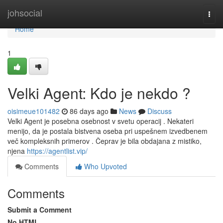
Home
johsocial
Togg
navi
Home
1
Velki Agent: Kdo je nekdo ?
oisimeue101482
86 days ago
News
Discuss
Velki Agent je posebna osebnost v svetu operacij . Nekateri
menijo, da je postala bistvena oseba pri uspešnem izvedbenem
več kompleksnih primerov . Čeprav je bila obdajana z mistiko,
njena
https://agentlist.vip/
Comments
Who Upvoted
Comments
Submit a Comment
No HTML