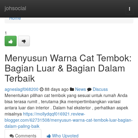
Home
johsocial
Togg
navi
Home
1
Menyusun Warna Cat Tembok:
Bagian Luar & Bagian Dalam
Terbaik
agneslagf068200
88 days ago
News
Discuss
Menentukan pilihan cat tembok yang sesuai untuk rumah Anda
bisa terasa rumit , terutama jika mempertimbangkan variasi
antara luar dan interior . Dalam hal eksterior , perhatikan aspek
misalnya
https://mollydqqf016921.review-
blogger.com/62731508/menyusun-warna-cat-tembok-luar-bagian-
dalam-paling-baik
Comments
Who Upvoted