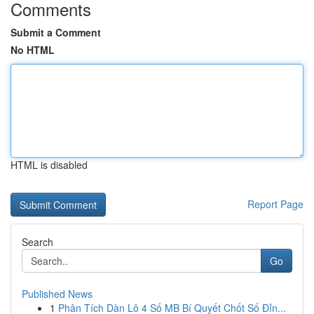
Comments
Submit a Comment
No HTML
HTML is disabled
Report Page
Search
Go
Published News
1
Phân Tích Dàn Lô 4 Số MB Bí Quyết Chốt Số Đỉn...