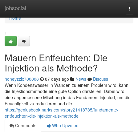
Home
johsocial
Togg
navi
Home
1
Mauern Entfeuchten: Die
Injektion als Methode?
honeyzzlx700006
87 days ago
News
Discuss
Wenn Kondenswasser in Wänden zu einem Problem wird, kann
die Injektionsmethode eine gute Option darstellen. Dabei wird
eine angemessene Mischung in das Fundament injected, um die
Feuchtigkeit zu reduzieren und die
https://geniusbookmarks.com/story21418785/fundamente-
entfeuchten-die-injektion-als-methode
Comments
Who Upvoted