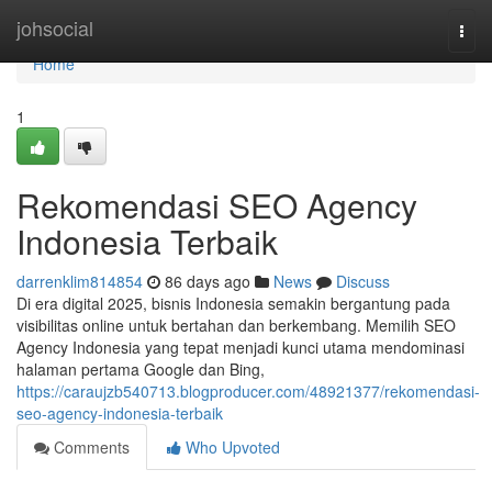
Home
johsocial
Togg
navi
Home
1
Rekomendasi SEO Agency
Indonesia Terbaik
darrenklim814854
86 days ago
News
Discuss
Di era digital 2025, bisnis Indonesia semakin bergantung pada
visibilitas online untuk bertahan dan berkembang. Memilih SEO
Agency Indonesia yang tepat menjadi kunci utama mendominasi
halaman pertama Google dan Bing,
https://caraujzb540713.blogproducer.com/48921377/rekomendasi-
seo-agency-indonesia-terbaik
Comments
Who Upvoted