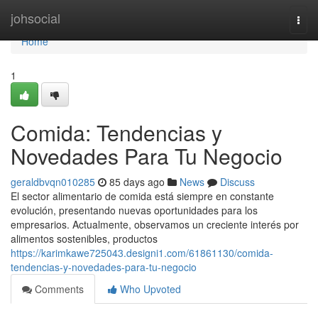
Home
johsocial
Togg
navi
Home
1
Comida: Tendencias y
Novedades Para Tu Negocio
geraldbvqn010285
85 days ago
News
Discuss
El sector alimentario de comida está siempre en constante
evolución, presentando nuevas oportunidades para los
empresarios. Actualmente, observamos un creciente interés por
alimentos sostenibles, productos
https://karimkawe725043.designi1.com/61861130/comida-
tendencias-y-novedades-para-tu-negocio
Comments
Who Upvoted