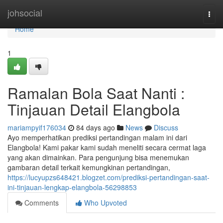
Home
johsocial
Togg
navi
Home
1
Ramalan Bola Saat Nanti :
Tinjauan Detail Elangbola
mariampyif176034
84 days ago
News
Discuss
Ayo memperhatikan prediksi pertandingan malam ini dari
Elangbola! Kami pakar kami sudah meneliti secara cermat laga
yang akan dimainkan. Para pengunjung bisa menemukan
gambaran detail terkait kemungkinan pertandingan,
https://lucyupzs648421.blogzet.com/prediksi-pertandingan-saat-
ini-tinjauan-lengkap-elangbola-56298853
Comments
Who Upvoted