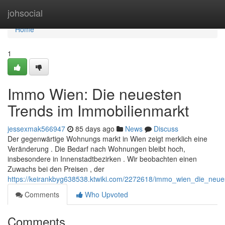
Home
johsocial
Home
1
Immo Wien: Die neuesten
Trends im Immobilienmarkt
jessexmak566947
85 days ago
News
Discuss
Der gegenwärtige Wohnungs markt in Wien zeigt merklich eine
Veränderung . Die Bedarf nach Wohnungen bleibt hoch,
insbesondere in Innenstadtbezirken . Wir beobachten einen
Zuwachs bei den Preisen , der
https://keirankbyg638538.ktwiki.com/2272618/immo_wien_die_neue
Comments
Who Upvoted
Comments