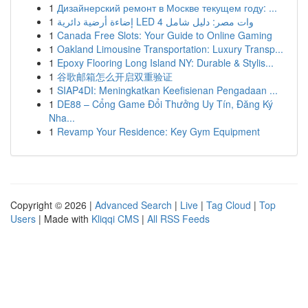
1
Дизайнерский ремонт в Москве текущем году: ...
1
إضاءة أرضية دائرية LED 4 وات مصر: دليل شامل
1
Canada Free Slots: Your Guide to Online Gaming
1
Oakland Limousine Transportation: Luxury Transp...
1
Epoxy Flooring Long Island NY: Durable & Stylis...
1
谷歌邮箱怎么开启双重验证
1
SIAP4DI: Meningkatkan Keefisienan Pengadaan ...
1
DE88 – Cổng Game Đổi Thưởng Uy Tín, Đăng Ký
Nha...
1
Revamp Your Residence: Key Gym Equipment
Copyright © 2026 |
Advanced Search
|
Live
|
Tag Cloud
|
Top
Users
| Made with
Kliqqi CMS
|
All RSS Feeds