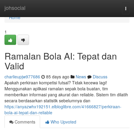
Home
johsocial
Togg
navi
Home
1
Ramalan Bola AI: Tepat dan
Valid
charlieupjw977686
85 days ago
News
Discuss
Apakah perkiraan kompetisi futsal? Tidak kecewa lagi!
Menggunakan aplikasi ramalan sepak bola buatan, tim
memberikan informasi yang akurat dan reliable. Sistem tim dilatih
secara berdasarkan statistik sebelumnya dan
https://anyazwhx192151.elbloglibre.com/41666827/perkiraan-
bola-ai-tepat-dan-reliable
Comments
Who Upvoted