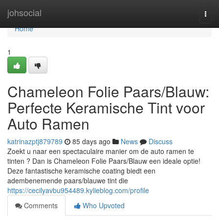
Home
johsocial
Togg
navi
Home
1
Chameleon Folie Paars/Blauw:
Perfecte Keramische Tint voor
Auto Ramen
katrinazptj879789
85 days ago
News
Discuss
Zoekt u naar een spectaculaire manier om de auto ramen te
tinten ? Dan is Chameleon Folie Paars/Blauw een ideale optie!
Deze fantastische keramische coating biedt een
adembenemende paars/blauwe tint die
https://cecilyavbu954489.kylieblog.com/profile
Comments
Who Upvoted