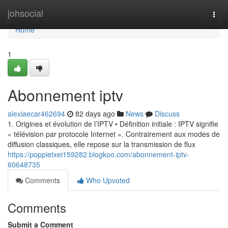
Home
johsocial
Togg
navi
Home
1
Abonnement iptv
alexiaecar462694
82 days ago
News
Discuss
1. Origines et évolution de l’IPTV • Définition initiale : IPTV signifie
« télévision par protocole Internet ». Contrairement aux modes de
diffusion classiques, elle repose sur la transmission de flux
https://poppietxei159282.blogkoo.com/abonnement-iptv-
60648735
Comments
Who Upvoted
Comments
Submit a Comment