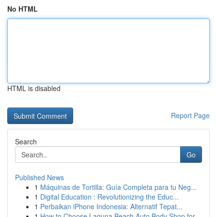
No HTML
HTML is disabled
Report Page
Search
Go
Published News
1
Máquinas de Tortilla: Guía Completa para tu Neg...
1
Digital Education : Revolutionizing the Educ...
1
Perbaikan iPhone Indonesia: Alternatif Tepat...
1
How to Choose Laguna Beach Auto Body Shop for